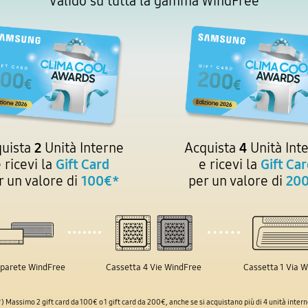
Valido su tutta la gamma WindFree
uista
2
Unità Interne
Acquista
4
Unità Int
 ricevi la
Gift Card
e ricevi la
Gift Ca
r un valore di
100€
*
per un valore di
20
 parete WindFree
Cassetta 4 Vie WindFree
Cassetta 1 Via 
*)
Massimo 2 gift card da 100€ o 1 gift card da 200€, anche se si acquistano più di 4 unità intern