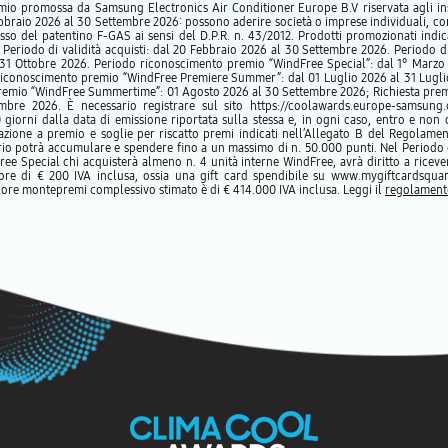
io promossa da Samsung Electronics Air Conditioner Europe B.V riservata agli ins
ebbraio 2026 al 30 Settembre 2026: possono aderire società o imprese individuali, co
sso del patentino F-GAS ai sensi del D.P.R. n. 43/2012. Prodotti promozionati indica
Periodo di validità acquisti: dal 20 Febbraio 2026 al 30 Settembre 2026. Periodo di 
31 Ottobre 2026. Periodo riconoscimento premio “WindFree Special”: dal 1° Marzo
riconoscimento premio “WindFree Premiere Summer”: dal 01 Luglio 2026 al 31 Lugli
emio “WindFree Summertime”: 01 Agosto 2026 al 30 Settembre 2026; Richiesta premi
mbre 2026. È necessario registrare sul sito https://coolawards.europe-samsung.
giorni dalla data di emissione riportata sulla stessa e, in ogni caso, entro e non o
zione a premio e soglie per riscatto premi indicati nell’Allegato B del Regolamen
rio potrà accumulare e spendere fino a un massimo di n. 50.000 punti. Nel Periodo
ee Special chi acquisterà almeno n. 4 unità interne WindFree, avrà diritto a riceve
ore di € 200 IVA inclusa, ossia una gift card spendibile su www.mygiftcardsquar
alore montepremi complessivo stimato è di € 414.000 IVA inclusa. Leggi il
regolament