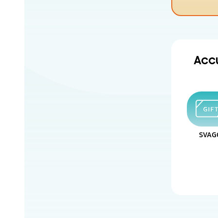
Accu
SVAG