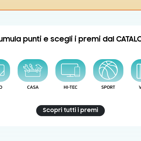
mula punti e scegli i premi dal CATA
O
CASA
HI-TEC
SPORT
Scopri tutti i premi