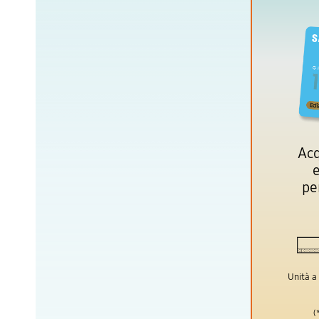
Acq
e
pe
Unità a
(