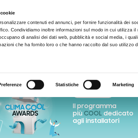
 cookie
rsonalizzare contenuti ed annunci, per fornire funzionalità dei so
ffico. Condividiamo inoltre informazioni sul modo in cui utilizza il 
 occupano di analisi dei dati web, pubblicità e social media, i qual
azioni che ha fornito loro o che hanno raccolto dal suo utilizzo d
Carica fattura
Premi
Prodotti iniziativa
Special Promo
Do
Preferenze
Statistiche
Marketing
Edizione 2026
Il programma
più
COOL
dedicato
agli installatori