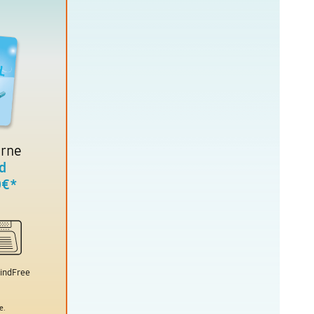
erne
rd
0€
*
WindFree
e.