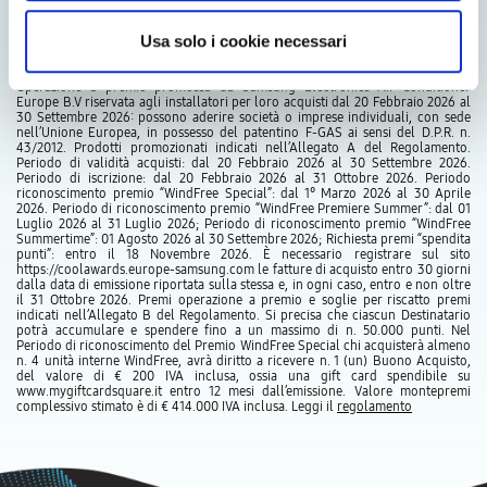
Usa solo i cookie necessari
Operazione a premio promossa da Samsung Electronics Air Conditioner
Europe B.V riservata agli installatori per loro acquisti dal 20 Febbraio 2026 al
30 Settembre 2026: possono aderire società o imprese individuali, con sede
nell’Unione Europea, in possesso del patentino F-GAS ai sensi del D.P.R. n.
43/2012. Prodotti promozionati indicati nell’Allegato A del Regolamento.
Periodo di validità acquisti: dal 20 Febbraio 2026 al 30 Settembre 2026.
Periodo di iscrizione: dal 20 Febbraio 2026 al 31 Ottobre 2026. Periodo
riconoscimento premio “WindFree Special”: dal 1° Marzo 2026 al 30 Aprile
2026. Periodo di riconoscimento premio “WindFree Premiere Summer”: dal 01
Luglio 2026 al 31 Luglio 2026; Periodo di riconoscimento premio “WindFree
Summertime”: 01 Agosto 2026 al 30 Settembre 2026; Richiesta premi “spendita
punti”: entro il 18 Novembre 2026. È necessario registrare sul sito
https://coolawards.europe-samsung.com le fatture di acquisto entro 30 giorni
dalla data di emissione riportata sulla stessa e, in ogni caso, entro e non oltre
il 31 Ottobre 2026. Premi operazione a premio e soglie per riscatto premi
indicati nell’Allegato B del Regolamento. Si precisa che ciascun Destinatario
potrà accumulare e spendere fino a un massimo di n. 50.000 punti. Nel
Periodo di riconoscimento del Premio WindFree Special chi acquisterà almeno
n. 4 unità interne WindFree, avrà diritto a ricevere n. 1 (un) Buono Acquisto,
del valore di € 200 IVA inclusa, ossia una gift card spendibile su
www.mygiftcardsquare.it entro 12 mesi dall’emissione. Valore montepremi
complessivo stimato è di € 414.000 IVA inclusa. Leggi il
regolamento