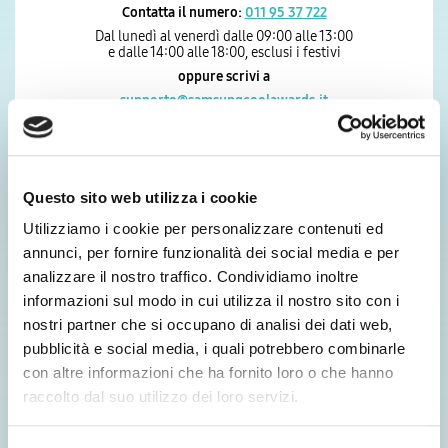
Contatta il numero:
011 95 37 722
Dal lunedì al venerdì dalle 09:00 alle 13:00
e dalle 14:00 alle 18:00, esclusi i festivi
oppure scrivi a
supporto@samsungcoolawards.it
Per supporto sullo stato di consegna dei premi
richiesti o informazioni sulla tipologia di premi
Questo sito web utilizza i cookie
Contatta il numero:
0691810430
Utilizziamo i cookie per personalizzare contenuti ed
Dal lunedì al venerdì dalle 09:00 alle 12:00
annunci, per fornire funzionalità dei social media e per
e dalle 14:00 alle 17:00, esclusi i festivi
analizzare il nostro traffico. Condividiamo inoltre
oppure scrivi a
informazioni sul modo in cui utilizza il nostro sito con i
supportosamsung@segreteriapromozioni.it
nostri partner che si occupano di analisi dei dati web,
pubblicità e social media, i quali potrebbero combinarle
Oppure compila il form
con altre informazioni che ha fornito loro o che hanno
raccolto dal suo utilizzo dei loro servizi.