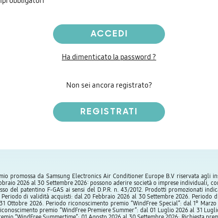
pi obbligatori
ACCEDI
Ha dimenticato la password ?
Non sei ancora registrato?
REGISTRATI
io promossa da Samsung Electronics Air Conditioner Europe B.V riservata agli ins
ebbraio 2026 al 30 Settembre 2026: possono aderire società o imprese individuali, co
sso del patentino F-GAS ai sensi del D.P.R. n. 43/2012. Prodotti promozionati indica
Periodo di validità acquisti: dal 20 Febbraio 2026 al 30 Settembre 2026. Periodo di 
31 Ottobre 2026. Periodo riconoscimento premio “WindFree Special”: dal 1° Marzo
riconoscimento premio “WindFree Premiere Summer”: dal 01 Luglio 2026 al 31 Lugli
emio “WindFree Summertime”: 01 Agosto 2026 al 30 Settembre 2026; Richiesta premi