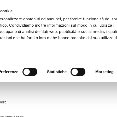
 cookie
rsonalizzare contenuti ed annunci, per fornire funzionalità dei so
ffico. Condividiamo inoltre informazioni sul modo in cui utilizza il 
 occupano di analisi dei dati web, pubblicità e social media, i qual
azioni che ha fornito loro o che hanno raccolto dal suo utilizzo d
Carica fattura
Premi
Prodotti iniziativa
Special Promo
Do
Accedi
Preferenze
Statistiche
Marketing